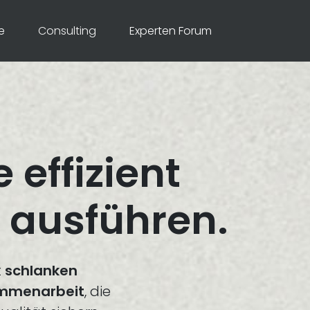
e
Consulting
Experten Forum
 effizient
 ausführen.
t
schlanken
ammenarbeit
, die