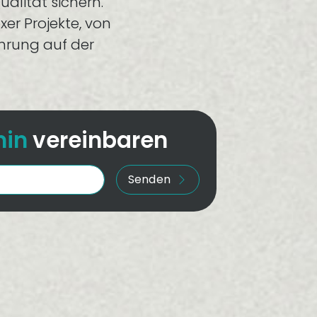
alität sichern.
er Projekte, von
ührung auf der
min
vereinbaren
Senden